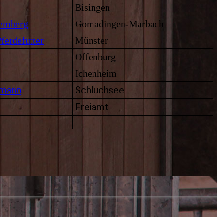
Bisingen
temberg
Gomadingen-Marbach
ferdefutter
Münster
Offenburg
Ichenheim
rmann
Schluchsee
Freiamt