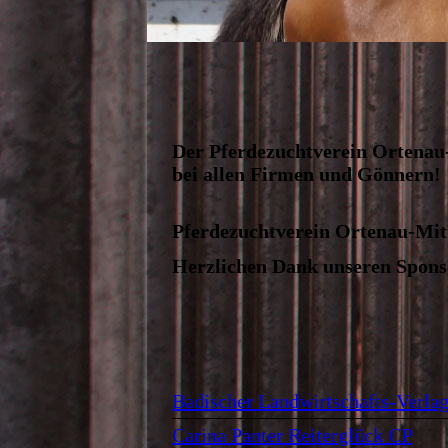
Der Pferdezuchtverein Ortenau
bei allen Firmen und Gönnern!
Pferdezuchtverein Ortenau-Mit
Herzlichen Dank unseren Sponso
Badischer Landwirtschafts-Verla
Carina Panter Reiterglück CP