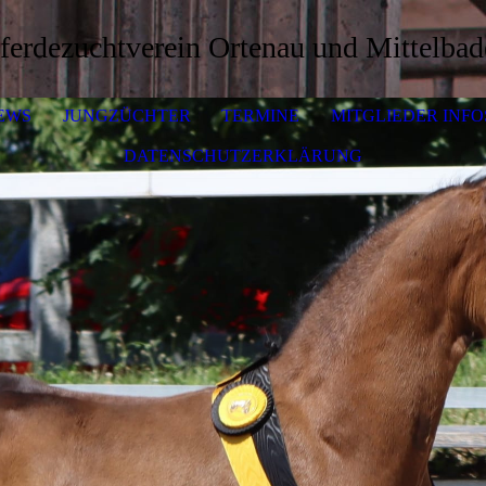
zuchtverein Ortenau und Mittelbad
EWS
JUNGZÜCHTER
TERMINE
MITGLIEDER INFO
DATENSCHUTZERKLÄRUNG