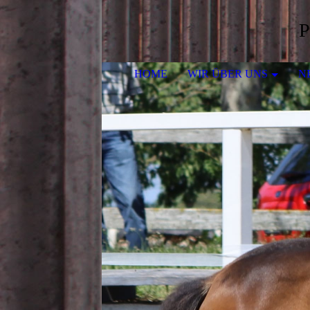
Pferde
HOME
WIR ÜBER UNS
N