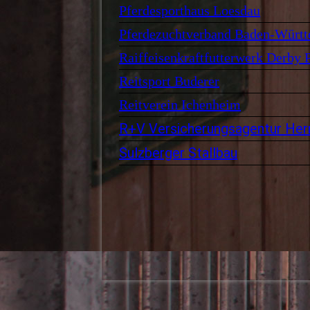
Pferdesporthaus Loesdau
Pferdezuchtverband Baden-Würt
Raiffeisenkraftfutterwerk Derby P
Reitsport Buderer
Reitverein Ichenheim
R+V Versicherungsagentur He
Sulzberger Stallbau