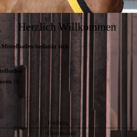
Herzlich Willkommen
-Mittelbaden bedankt sich
telbaden
ren !!!
g
Freiburg
Ottenhöfen