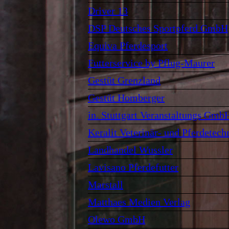
Driver 13
DSP Deutsches Sportpferd GmbH
Equiva Pferdesport
Futterservice by Pflug-Maurer
Gestüt Grenzland
Gestüt Homberger
in. Stuttgart Veranstaltungs Gm
Keralit Veterinär- und Pferdetech
Landhandel Wussler
Lavisano Pferdefutter
Marstall
Matthaes Medien Verlag
Olewo GmbH