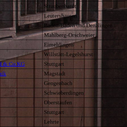
Straubenhardt
Leutershausen
Baden-Baden und Denzlingen
Mahlberg-Orschweier
Eimeldingen
Willstätt-Legelshurst
bH & Co.KG
Stuttgart
nik
Magstadt
Gengenbach
Schwieberdingen
Oberstaufen
Stuttgart
Lehrte